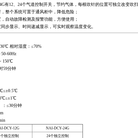
2G，24G有12、24个气道控制开关，节约气体，每根吹针的位置可独立改变吹
时，整个系统可置于通风柜中，降低危险；
置，自动故障检测及报警功能，方便使用；
温度同步显示、时间递减显示，可实时观察温度变化。
30℃ 相对湿度：≤70%
0-60Hz
150℃
时59分钟
≤±0.5℃
0℃≤±1℃
）：≤30分钟
mm
in
AI-DCY-12G
NAI-DCY-24G
2个独立控制
24个独立控制