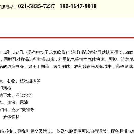
021-5835-7237 180-1647-9018
客服电话：
2孔，24孔 (另有电动干式氮吹仪)；注:样品试管处理默认直径：16mm（大
术，同时可对样品进行控温加热，利用氮气等惰性气体快速、可控、连续地
品的浓缩制备，如用于制药，医学测试、农药残留检测领域中，药物筛选
果、谷物、植物组织等
和药检
地下水、污染水等
浆、血液、尿液
*因、克罗*夫特等
、液体饮料
独立控制，避免引起交叉污染。 仪器气腔高度可以自行调节，配备标准气针