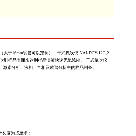
于16mm试管可以定制）；干式氮吹仪 NAI-DCY-12G,2
吹到样品表面来达到样品溶液快速无氧浓缩。 干式氮吹仪
、激素分析、液相、气相及质谱分析中的样品制备。
长度为15厘米；