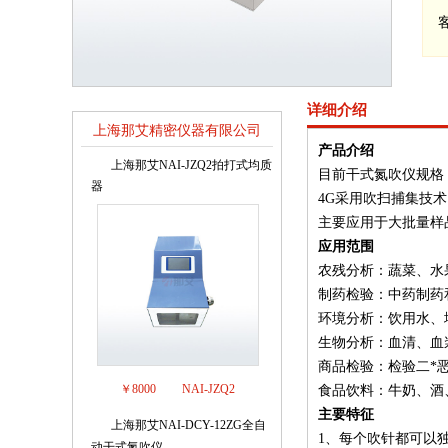
详细介绍
上海那艾精密仪器有限公司
产品介绍
销售排行榜
上海那艾NAI-JZQ2拍打式均质
1
目前干式氮吹仪规格：1
器
4G采用吹扫捕集技
主要应用于大批量样
应用范围
农残分析：蔬菜、水
制药检验：中药制药
环境分析：饮用水、
生物分析：血清、血
商品检验：检验二*恶
￥8000
NAI-JZQ2
食品饮料：牛奶、酒
主要特征
上海那艾NAI-DCY-12ZG全自
2
1、每个吹针都可以
动干式氮吹仪