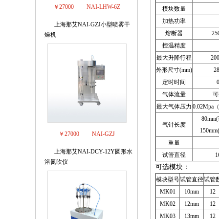
￥27000
NAI-LHW-6Z
模块数量
加热功率
上海那艾NAI-GZJ小型喷雾干
4
熔断器
25
燥机
控温精度
最大升降行程
2
外形尺寸(mm)
2
定时时间
气体流量
可控
最大气体压力
0.02Mp
80mm
气针长度
150m
￥27000
NAI-GZJ
重量
上海那艾NAI-DCY-12Y圆形水
5
试管直径
1
浴氮吹仪
可选模块：
模块型号
试管直径
试管
MK01
10mm
12
MK02
12mm
12
MK03
13mm
12