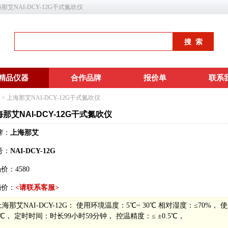
上海那艾NAI-DCY-12G干式氮吹仪
精品仪器
合作品牌
报价单
联系
> 上海那艾NAI-DCY-12G干式氮吹仪
那艾NAI-DCY-12G干式氮吹仪
牌：
上海那艾
号：
NAI-DCY-12G
场价：
4580
销价：
<请联系客服>
上海那艾NAI-DCY-12G： 使用环境温度：5℃~ 30℃ 相对湿度：≤70%， 使
0℃， 定时时间：时长99小时59分钟， 控温精度：≤ ±0.5℃，