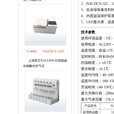
2、NAI-DCY-1
3、在浓缩有毒溶剂
4、内置超温保护装
5、LED显示屏，
技术参数
使用环境温度：5℃~ 
使用电源：AC220V～5
温度范围：室温+5℃~ 
￥34000
NAI-DCY-12ZG
定时时间：时长99小
上海那艾NAI-LHW-6Z智能硫
3
控温精度：≤ ±0.5℃
化物酸化吹气仪
显示精度：±0.1℃
温度均匀性：40~100℃
温度均匀性：100~15
升温时间（40-150℃
最大升降行程：200
最大气体流量：15L/m
产品型号
N
处理样品数
1