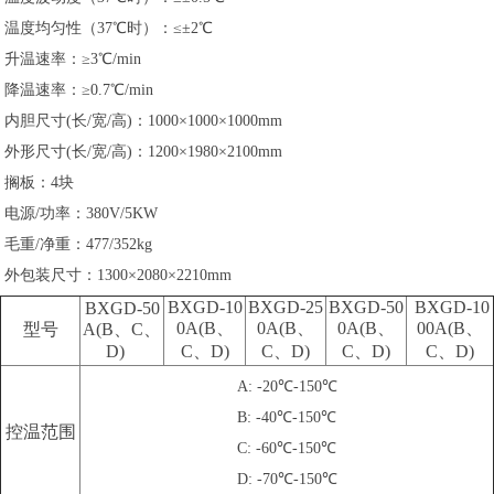
温度均匀性（37℃时）：≤±2℃
升温速率：≥3℃/min
降温速率：≥0.7℃/min
内胆尺寸(长/宽/高)：
1000×1000×1000
mm
外形尺寸(长/宽/高)：
1200×1980×2100
mm
搁板：4块
电源/功率：380V/5KW
毛重/净重：477/352kg
外包装尺寸：
1300×2080×2210
mm
BXGD-10
BXGD-25
BXGD-50
BXGD-10
BXGD-50
0A(B、
0A(B、
0A(B、
00A(B、
型号
A(B、C、
D)
C、D)
C
、D
)
C
、D
)
C
、D
)
A: -20℃-150℃
B: -40℃-150℃
控温范围
C: -60℃-150℃
D: -70℃-150℃