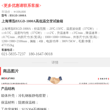
<更多优惠请联系客服>
市场价：
￥106,800
型号：BXGD-1000A
上海博迅BXGD-1000A高低温交变试验箱
上海博迅BXGD-1000A：控温范围：-20℃-150℃，温度波动度（37℃时）：
≤±0.5℃，温度均匀性（37℃时）：≤±2℃，升温速率：≥3℃/min，降温速率：
≥0.7℃/min，内胆尺寸(长/宽/高)：1000×1000×1000mm，外形尺寸(长/宽/高)：
1200×1980×2100mm，搁板：4块，电源/功率：380V/5KW，毛重/净重：
477/352kg
客服电话：
021-5835-7237
180-1647-9018
详情
商品图片
产品结构
箱体外壳：冷轧钢板静电喷塑；
保温材料：阻燃保温棉；
工作室材料：SUS304不锈钢板；