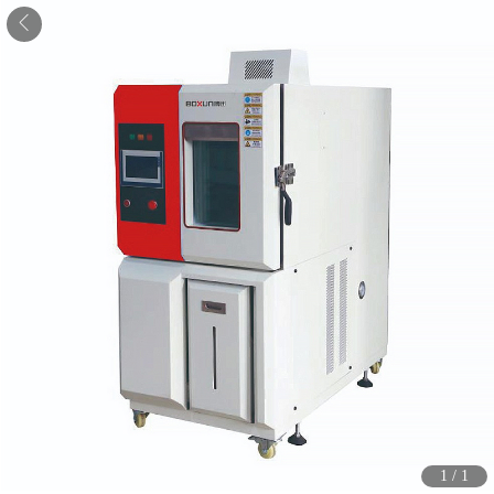
1
/
1