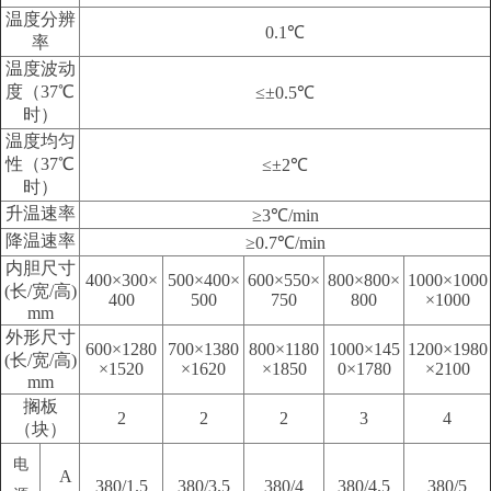
温度分辨
0.1℃
率
温度波动
度（37℃
≤±0.5℃
时）
温度均匀
性（37℃
≤±2℃
时）
升温速率
≥3℃/min
降温速率
≥0.7℃/min
内胆尺寸
400×300×
500×400×
600×550×
800×800×
1000×1000
(长/宽/高)
400
500
750
800
×1000
mm
外形尺寸
600×1280
700×1380
800×1180
1000×145
1200×1980
(长/宽/高)
×1520
×1620
×1850
0×1780
×2100
mm
搁板
2
2
2
3
4
（块）
电
A
380/1.5
380/3.5
380/4
380/4.5
380/5