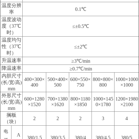
温度分辨
0.1℃
率
温度波动
度（37℃
≤±0.5℃
时）
温度均匀
性（37℃
≤±2℃
时）
升温速率
≥3℃/min
降温速率
≥0.7℃/min
内胆尺寸
400×300×
500×400×
600×550×
800×800×
1000×1000
(长/宽/高)
400
500
750
800
×1000
mm
外形尺寸
600×1280
700×1380
800×1180
1000×145
1200×1980
(长/宽/高)
×1520
×1620
×1850
0×1780
×2100
mm
搁板
2
2
2
3
4
（块）
电
A
380/1.5
380/3.5
380/4
380/4.5
380/5