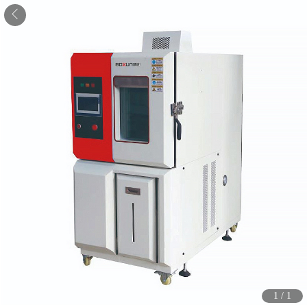
1
/
1