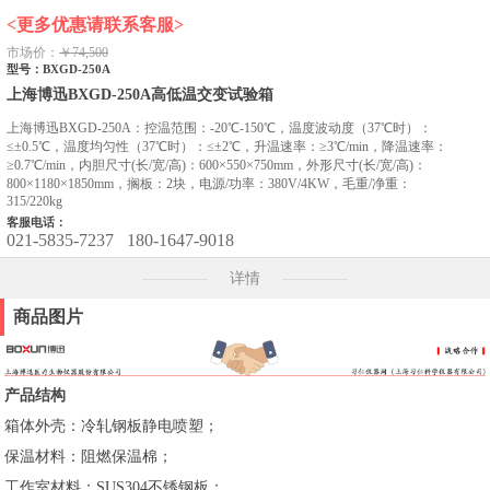
<更多优惠请联系客服>
市场价：
￥74,500
型号：BXGD-250A
上海博迅BXGD-250A高低温交变试验箱
上海博迅BXGD-250A：控温范围：-20℃-150℃，温度波动度（37℃时）：
≤±0.5℃，温度均匀性（37℃时）：≤±2℃，升温速率：≥3℃/min，降温速率：
≥0.7℃/min，内胆尺寸(长/宽/高)：600×550×750mm，外形尺寸(长/宽/高)：
800×1180×1850mm，搁板：2块，电源/功率：380V/4KW，毛重/净重：
315/220kg
客服电话：
021-5835-7237
180-1647-9018
详情
商品图片
产品结构
箱体外壳：冷轧钢板静电喷塑；
保温材料：阻燃保温棉；
工作室材料：SUS304不锈钢板；