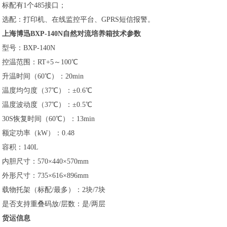
标配有1个485接口；
选配：打印机、在线监控平台、GPRS短信报警。
上海博迅BXP-140N自然对流培养箱技术参数
型号：BXP-140N
控温范围：RT+5～100℃
升温时间（60℃）：20min
温度均匀度（37℃）：±0.6℃
温度波动度（37℃）：±0.5℃
30S恢复时间（60℃）：13min
额定功率（kW）：0.48
容积：140L
内胆尺寸：570×440×570mm
外形尺寸：735×616×896mm
载物托架（标配/最多）：2块/7块
是否支持重叠码放/层数：是/两层
货运信息