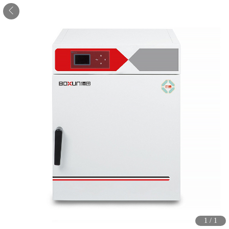
1
/
1