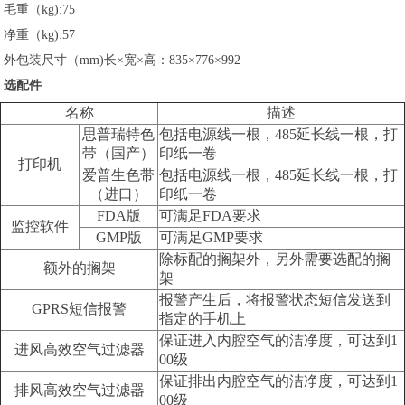
毛重（kg):75
净重（kg):57
外包装尺寸（mm)长×宽×高：835×776×992
选配件
名称
描述
思普瑞特色
包括电源线一根，485延长线一根，打
带（国产）
印纸一卷
打印机
爱普生色带
包括电源线一根，485延长线一根，打
（进口）
印纸一卷
FDA版
可满足FDA要求
监控软件
GMP版
可满足GMP要求
除标配的搁架外，另外需要选配的搁
额外的搁架
架
报警产生后，将报警状态短信发送到
GPRS短信报警
指定的手机上
保证进入内腔空气的洁净度，可达到1
进风高效空气过滤器
00级
保证排出内腔空气的洁净度，可达到1
排风高效空气过滤器
00级