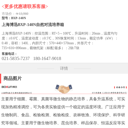
<更多优惠请联系客服>
市场价：
￥13,960
型号：BXP-140N
上海博迅BXP-140N自然对流培养箱
上海博迅BXP-140N：控温范围：RT+5～100℃，升温时间：20min，温度均匀
度：±0.6℃，温度波动度：±0.5℃，30S恢复时间：13min，额定功率（kW）：
0.48，容积：140L，内胆尺寸：570×440×570mm，外形尺寸：
735×616×896mm，载物托架（标配/最多）：2块/7块
客服电话：
021-5835-7237
180-1647-9018
详情
商品图片
主要用于细菌、霉菌、真菌等微生物的静态培养，具备升温系统，可实
现加热精准调控，可为各类实验提供一个稳定的温度环境。广泛应用于
生物制药、食品、检验检测、检验检疫、农林牧渔、环境保护、科学研
究等领域。主要用于微生物培养、昆虫培养、样品保存、恒温反应等实