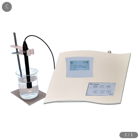
1
/
1