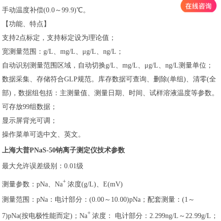
手动温度补偿(0.0～99.9)℃。
【功能、特点】
支持2点标定，支持标定设为理论值；
宽测量范围：g/L、mg/L、μg/L、ng/L；
自动识别测量范围区域，自动切换g/L、mg/L、μg/L、ng/L测量单位；
数据采集、存储符合GLP规范。库存数据可查询、删除(单组)、清零(全
部)，数据组包括：主测量值、测量日期、时间、试样溶液温度等参数。
可存放99组数据；
显示屏背光可调；
操作菜单可选中文、英文。
上海大普PNaS-50钠离子测定仪技术参数
最大允许误差级别：0.01级
+
测量参数：pNa、Na
浓度(g/L)、E(mV)
测量范围：pNa：电计部分：(0.00～10.00)pNa；配套测量：(1～
+
7)pNa(按电极性能而定)；Na
浓度： 电计部分：2.299ng/L～22.99g/L；