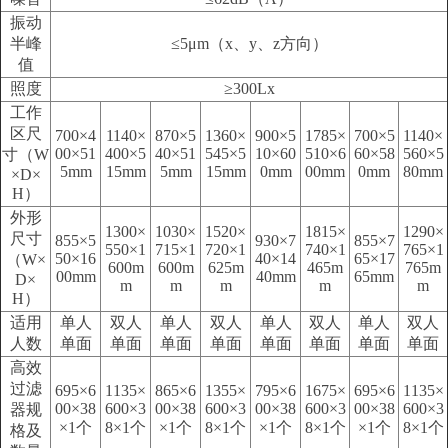
振动
半峰
≤5μm（x、y、z方向）
值
照度
≥300Lx
工作
区尺
700×4
1140×
870×5
1360×
900×5
1785×
700×5
1140×
00×51
400×5
40×51
545×5
10×60
510×6
60×58
560×5
寸（W
5mm
15mm
5mm
15mm
0mm
00mm
0mm
80mm
×D×
H）
外形
1300×
1030×
1520×
1815×
1290×
尺寸
855×5
930×7
855×7
550×1
715×1
720×1
740×1
765×1
50×16
40×14
65×17
（W×
600m
600m
625m
465m
765m
00mm
40mm
65mm
D×
m
m
m
m
m
H）
适用
单人
双人
单人
双人
单人
双人
单人
双人
人数
单面
单面
单面
单面
单面
单面
单面
单面
高效
过滤
695×6
1135×
865×6
1355×
795×6
1675×
695×6
1135×
00×38
600×3
00×38
600×3
00×38
600×3
00×38
600×3
器规
×1个
8×1个
×1个
8×1个
×1个
8×1个
×1个
8×1个
格及