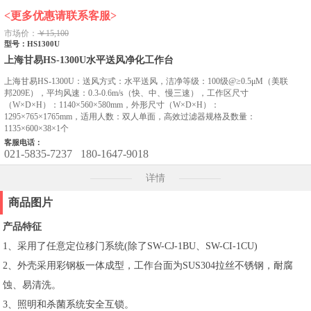
<更多优惠请联系客服>
市场价：
￥15,100
型号：HS1300U
上海甘易HS-1300U水平送风净化工作台
上海甘易HS-1300U：送风方式：水平送风，洁净等级：100级@≥0.5μM（美联
邦209E），平均风速：0.3-0.6m/s（快、中、慢三速），工作区尺寸
（W×D×H）：1140×560×580mm，外形尺寸（W×D×H）：
1295×765×1765mm，适用人数：双人单面，高效过滤器规格及数量：
1135×600×38×1个
客服电话：
021-5835-7237
180-1647-9018
详情
商品图片
产品特征
1、采用了任意定位移门系统(除了SW-CJ-1BU、SW-CI-1CU)
2、外壳采用彩钢板一体成型，工作台面为SUS304拉丝不锈钢，耐腐
蚀、易清洗。
3、照明和杀菌系统安全互锁。