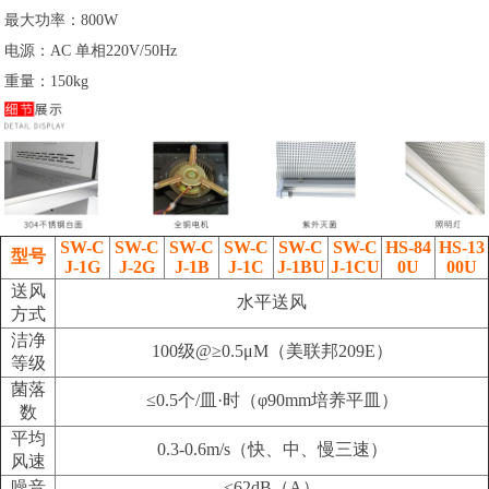
最大功率：800W
电源：AC 单相220V/50Hz
重量：150kg
SW-C
SW-C
SW-C
SW-C
SW-C
SW-C
HS-84
HS-13
型号
J-1G
J-2G
J-1B
J-1C
J-1BU
J-1CU
0U
00U
送风
水平送风
方式
洁净
100级@≥0.5μM（美联邦209E）
等级
菌落
≤0.5个/皿·时（φ90mm培养平皿）
数
平均
0.3-0.6m/s（快、中、慢三速）
风速
噪音
≤62dB（A）