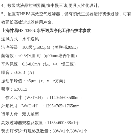
4、数显式液晶控制界面,快中慢三速,更具人性化设计。
5、配置有HEPA高效空气过滤器，设有初效过滤器进行初步过滤，可有
效延长高效过滤器使用寿命。
上海甘易HS-1300U水平送风净化工作台技术参数
送风方式：水平送风
洁净等级：100级@≥0.5μM（美联邦209E）
菌落数：≤0.5个/皿·时（φ90mm培养平皿）
平均风速：0.3-0.6m/s（快、中、慢三速）
噪音：≤62dB（A）
振动半峰值：≤5μm（x、y、z方向）
照度：≥300Lx
工作区尺寸（W×D×H）：1140×560×580mm
外形尺寸（W×D×H）：1295×765×1765mm
适用人数：双人单面
高效过滤器规格及数量：1135×600×38×1个
荧光灯/紫外灯规格及数量：30W×1个/30W×1个