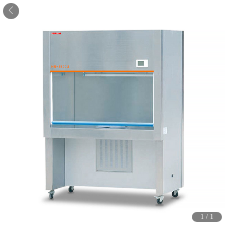
1
/
1