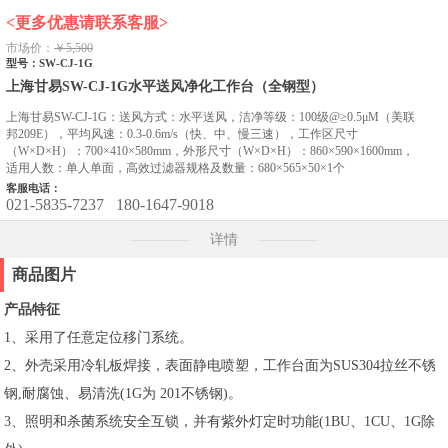
<更多优惠请联系客服>
市场价：
￥5,500
型号：SW-CJ-1G
上海甘易SW-CJ-1G水平送风净化工作台（全钢型）
上海甘易SW-CJ-1G：送风方式：水平送风，洁净等级：100级@≥0.5μM（美联
邦209E），平均风速：0.3-0.6m/s（快、中、慢三速），工作区尺寸
（W×D×H）：700×410×580mm，外形尺寸（W×D×H）：860×590×1600mm，
适用人数：单人单面，高效过滤器规格及数量：680×565×50×1个
客服电话：
021-5835-7237
180-1647-9018
详情
商品图片
产品特征
1、采用了任意定位移门系统。
2、外壳采用冷轧板焊接，表面静电喷塑，工作台面为SUS304拉丝不锈
钢,耐腐蚀、易清洗(1G为 201不锈钢)。
3、照明和杀菌系统安全互锁，并有紫外灯定时功能(1BU、1CU、1G除