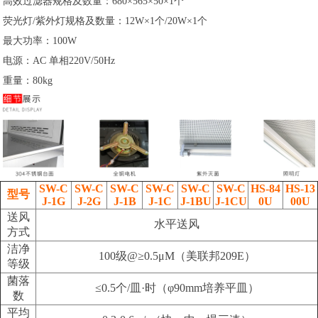
高效过滤器规格及数量：680×565×50×1个
荧光灯/紫外灯规格及数量：12W×1个/20W×1个
最大功率：100W
电源：AC 单相220V/50Hz
重量：80kg
SW-C
SW-C
SW-C
SW-C
SW-C
SW-C
HS-84
HS-13
型号
J-1G
J-2G
J-1B
J-1C
J-1BU
J-1CU
0U
00U
送风
水平送风
方式
洁净
100级@≥0.5μM（美联邦209E）
等级
菌落
≤0.5个/皿·时（φ90mm培养平皿）
数
平均