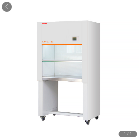
1
/
1