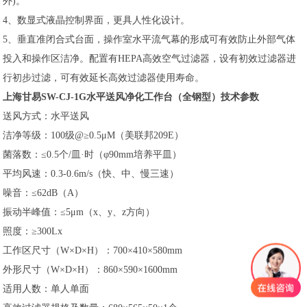
外)。
4、数显式液晶控制界面，更具人性化设计。
5、垂直准闭合式台面，操作室水平流气幕的形成可有效防止外部气体
投入和操作区洁净。配置有HEPA高效空气过滤器，设有初效过滤器进
行初步过滤，可有效延长高效过滤器使用寿命。
上海甘易SW-CJ-1G水平送风净化工作台（全钢型）技术参数
送风方式：水平送风
洁净等级：100级@≥0.5μM（美联邦209E）
菌落数：≤0.5个/皿·时（φ90mm培养平皿）
平均风速：0.3-0.6m/s（快、中、慢三速）
噪音：≤62dB（A）
振动半峰值：≤5μm（x、y、z方向）
照度：≥300Lx
工作区尺寸（W×D×H）：700×410×580mm
外形尺寸（W×D×H）：860×590×1600mm
适用人数：单人单面