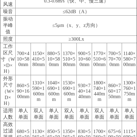
0.3-0.6m/s（快、中、慢三速）
风速
噪音
≤62dB（A）
振动
半峰
≤5μm（x、y、z方向）
值
照度
≥300Lx
工作
区尺
700×4
1150×
880×5
1370×
900×5
1770×
700×5
1140×
10×58
410×5
10×58
510×5
10×60
510×6
70×70
580×7
寸（W
0mm
80mm
0mm
80mm
0mm
00mm
0mm
00mm
×D×
H）
外形
1310×
1040×
1530×
1800×
1300×
尺寸
860×5
930×7
860×7
590×1
690×1
690×1
740×1
760×1
90×16
40×14
60×17
（W×
600m
600m
600m
440m
750m
00mm
40mm
50mm
D×
m
m
m
m
m
H）
适用
单人
双人
单人
双人
单人
双人
单人
单人
人数
单面
单面
单面
单面
单面
单面
单面
单面
高效
过滤
680×5
1130×
850×5
1350×
830×5
1700×
675×6
1115×
65×50
565×5
65×50
565×5
60×50
560×5
90×50
690×5