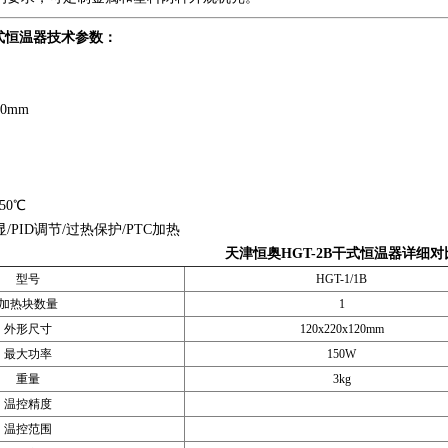
干式恒温器技术参数
：
20mm
50℃
/PID调节/过热保护/PTC加热
天津恒奥
HGT-2B干式恒温器详细对
型号
HGT-1/1B
加热块数量
1
外形尺寸
120x220x120mm
最大功率
150W
重量
3kg
温控精度
温控范围