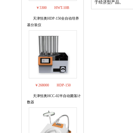
于经济型产品。
￥5300
HWT-10B
天津恒奥HDP-150全自动培养
6
基分装仪
￥268000
HDP-150
天津恒奥HCC-02半自动菌落计
7
数器