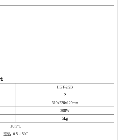
比
HGT-2/2B
2
310x220x120mm
200W
5kg
±0.5°C
室温+0.5~150C