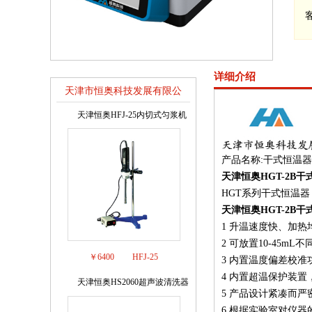
详细介绍
天津市恒奥科技发展有限公
司
销售排行榜
天津恒奥HFJ-25内切式匀浆机
1
产品名称:干式恒温
天津恒奥
HGT-2B
干
HGT系列干式恒温
天津恒奥
HGT-2B
1 升温速度快、加
2 可放置10-45mL
￥6400
HFJ-25
3 内置温度偏差校
4 内置超温保护装
天津恒奥HS2060超声波清洗器
2
5 产品设计紧凑而
6 根据实验室对仪