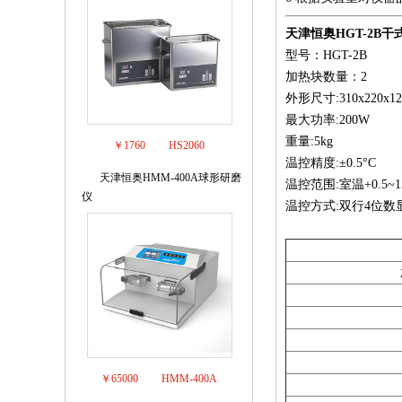
天津恒奥
HGT-2B
型号：HGT-2B
加热块数量：2
外形尺寸:310x220x1
最大功率:200W
重量:5kg
￥1760
HS2060
温控精度:±0.5°C
天津恒奥HMM-400A球形研磨
3
温控范围:室温+0.5~1
仪
温控方式:双行4位数显
￥65000
HMM-400A