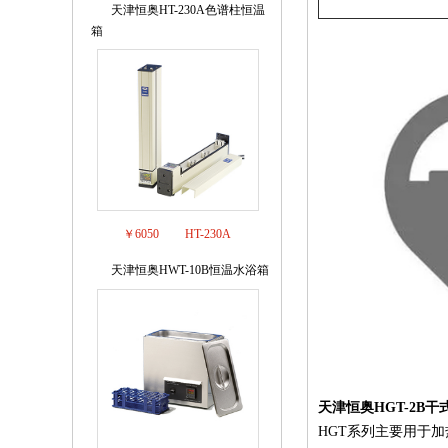
天津恒奥HT-230A色谱柱恒温
4
箱
￥6050
HT-230A
天津恒奥HWT-10B恒温水浴箱
5
天津恒奥
HGT-2B
干
HGT系列主要用于