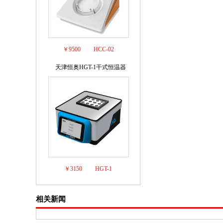
￥9500
HCC-02
天津恒奥HGT-1干式恒温器
8
￥3150
HGT-1
相关新闻