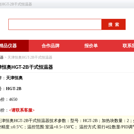
奥HGT-2B干式恒温器
精品仪器
合作品牌
报价单
联系
器
> 天津恒奥HGT-2B干式恒温器
津恒奥HGT-2B干式恒温器
牌：
天津恒奥
号：
HGT-2B
场价：
4650
销价：
<请联系客服>
天津恒奥HGT-2B干式恒温器技术参数：型号：HGT-2B；加热块数量：2；外形尺寸
控精度:±0.5°C；温控范围:室温+0.5~150℃； 温控方式:双行4位数显/PID