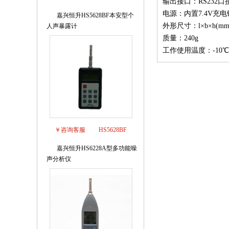
输出接口：RS232
电源：内置7.4V充
嘉兴恒升HS5628BF本安型个
4
外形尺寸：l×b×h(mm) 
人声暴露计
质量：240g
工作使用温度：-10℃
￥咨询客服
HS5628BF
嘉兴恒升HS6228A型多功能噪
5
声分析仪