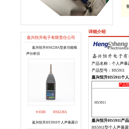
详细介绍
嘉兴恒升电子有限责任公司
销售排行榜
嘉兴恒升HS6228A型多功能噪
1
声分析仪
产品名称：个人声暴
产品型号：HS5911
嘉兴恒升HS5911
产品
HS5911
￥6500
HS6228A
嘉兴恒升HS5911产
嘉兴恒升HS5910个人声暴露计
2
HS5911型个人声