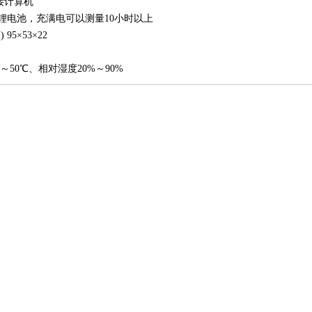
口接计算机
电锂电池，充满电可以测量10小时以上
95×53×22
～50℃、相对湿度20%～90%