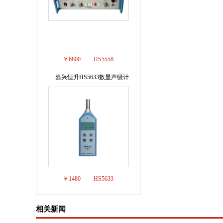
￥6800
HS5558
嘉兴恒升HS5633数显声级计
8
￥1480
HS5633
相关新闻