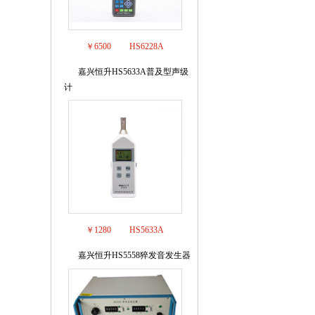
￥6500
HS6228A
嘉兴恒升HS5633A普及型声级
6
计
￥1280
HS5633A
嘉兴恒升HS5558猝发音发生器
7