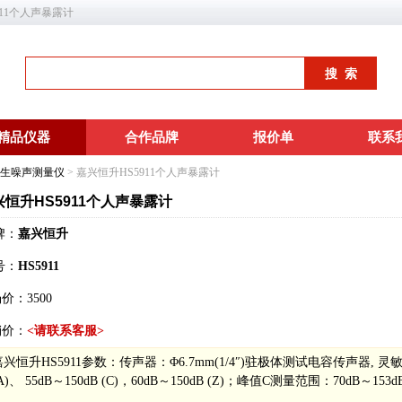
911个人声暴露计
精品仪器
合作品牌
报价单
联系
生噪声测量仪
> 嘉兴恒升HS5911个人声暴露计
兴恒升HS5911个人声暴露计
牌：
嘉兴恒升
号：
HS5911
场价：
3500
销价：
<请联系客服>
嘉兴恒升HS5911参数：传声器：Φ6.7mm(1/4″)驻极体测试电容传声器, 灵
A)、 55dB～150dB (C)，60dB～150dB (Z)；峰值C测量范围：70dB～15