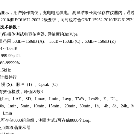
阵液晶显示，用户操作简便，充电电池供电。测量结果长期保存在仪器内，通过R
-2010和IEC61672-2002 2级要求，同时也符合GB/T 15952-2010/IEC 6
要技术参数：
/4″)驻极体测试电容传声器, 灵敏度约3mV/pa
0dB～150dB (A)、 55dB～150dB (C)，60dB～150dB (Z)
～153dB
.99pa2h
-99999%
5kHz
 计权并行
 (S)、脉冲（I）、Cpeak（C）
有效值检波，峰值因数3
eq、LAE、SD、Lmax、Lmin、Lavg、TWA、Lex8h、E、DL。
1min、5min、10min、15min、 20min、30min、1h、 4h、8h、24h。M
、Lmin
存储8000组单组，测量方式2可存储8000个Leq。
彩色点阵液晶显示器