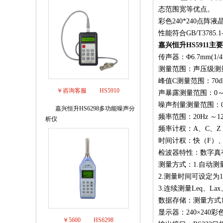
态范围宽等优点。
彩色240*240点
性能符合GB/T3785.1
嘉兴恒升HS5911主
传声器：Φ6.7mm(1
测量范围：声压级测量范围 5
峰值C测量范围：70dB
￥咨询客服
HS5910
声暴露测量范围：0～999
噪声剂量测量范围：0%
嘉兴恒升HS6298多功能噪声分
3
频率范围：20Hz ～12.
析仪
频率计权：A、C、Z
时间计权：快（F）、慢
检波器特性：数字真
测量方式：1.自动测量L
2.测量时间可设定为10s、
3.连续测量Leq、Lax
数据存储：测量方式1可
显示器：240×240
￥5600
HS6298