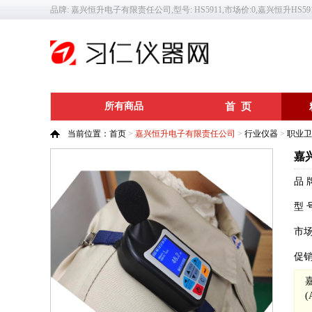
品牌: 嘉兴恒升电子有限责任公司,型号: HS5911,市场价:0,嘉兴恒升HS5
所有商品
首 页
当前位置：
首页
>
嘉兴恒升电子有限责任公司
>
行业仪器
>
职业卫
嘉
品 
型 
市
促
(