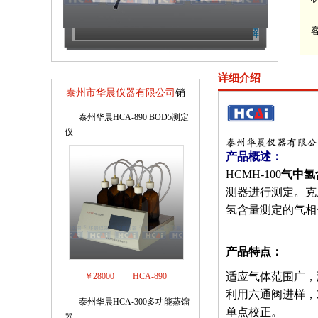
详细介绍
泰州市华晨仪器有限公司
销
售排行榜
泰州华晨HCA-890 BOD5测定
1
仪
产品概述：
HCMH-100
气中氢
测器进行测定。克
氢含量测定的气相
产品特点：
适应气体范围广，
￥28000
HCA-890
利用六通阀进样，
泰州华晨HCA-300多功能蒸馏
2
单点校正。
器