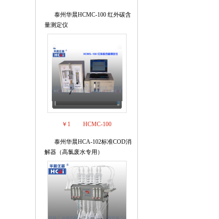
泰州华晨HCMC-100 红外碳含
4
量测定仪
￥1
HCMC-100
泰州华晨HCA-102标准COD消
5
解器（高氯废水专用）