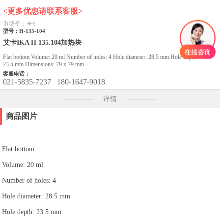
<更多优惠请联系客服>
市场价：
￥1
型号：H-135-104
艾卡IKA H 135.104加热块
Flat bottom Volume: 20 ml Number of holes: 4 Hole diameter: 28.5 mm Hole depth:
23.5 mm Dimensions: 79 x 79 mm
客服电话：
021-5835-7237
180-1647-9018
详情
商品图片
Flat bottom
Volume: 20 ml
Number of holes: 4
Hole diameter: 28.5 mm
Hole depth: 23.5 mm