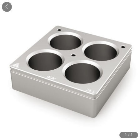
1
/
1