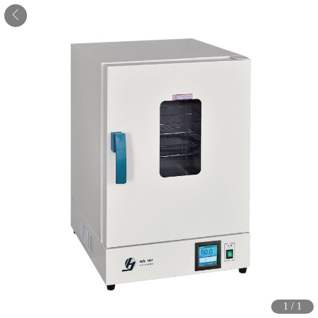
1
/
1