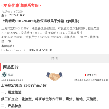
<更多优惠请联系客服>
市场价：
￥7,260
型号：DHG-9140Y
上海精宏DHG-9140Y电热恒温鼓风干燥箱（触摸屏）
上海精宏DHG-9140Y：液晶触摸屏控制器。可设置定值/30段程序，控温范围：
RT+10-200℃，控温精度：0.1℃，温度波动：±1℃，工作室尺寸：
490×525×550mm，外形尺寸：655×760×905mm，消耗功率：1600W，载物托
盘：2块
客服电话：
021-5835-7237
180-1647-9018
详情
商品图片
上海精宏DHG-9140Y产品介绍
一、用途概述
供工矿企业、化验室、科研单位等作干燥、烘焙、熔蜡、灭菌用。
二、产品特点