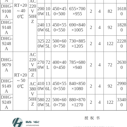
A
AC
RT+20
DHG-
220
200
10
450×45
655×700
1618
～40
9108
V
2
4
82
0W
1L
0×500
×955
0
A
50H
0℃
Z
DHG-
240
13
450×55
690×840
1828
9148
2
4
92
0W
6L
0×550
×1005
0
A
DHG-
325
22
500×60
730×885
2228
9248
2
4
122
0W
5L
0×750
×1205
0
A
AC
DHG-
220
270
72
400×40
785×680
2630
9079
V
2
4
72
0W
L
0×450
×940
0
A
50H
RT+20
Z
～50
DHG-
410
13
450×55
840×850
2990
AC
9149
2
4
92
0℃
0W
6L
0×550
×1080
0
380
A
V
DHG-
50H
580
22
500×60
880×870
3340
9249
2
4
122
Z
0W
5L
0×750
×1270
0
A