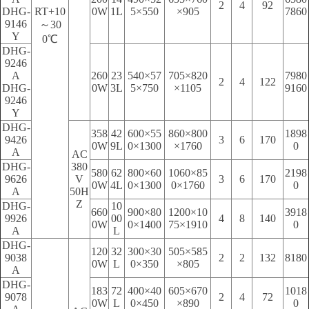
2
4
92
DHG-
RT+10
0W
1L
5×550
×905
7860
9146
～30
Y
0℃
DHG-
9246
A
260
23
540×57
705×820
7980
2
4
122
DHG-
0W
3L
5×750
×1105
9160
9246
Y
DHG-
358
42
600×55
860×800
1898
9426
3
6
170
0W
9L
0×1300
×1760
0
A
AC
DHG-
380
580
62
800×60
1060×85
2198
9626
V
3
6
170
0W
4L
0×1300
0×1760
0
A
50H
Z
DHG-
10
660
900×80
1200×10
3918
9926
00
4
8
140
0W
0×1400
75×1910
0
A
L
DHG-
120
32
300×30
505×585
9038
2
2
132
8180
0W
L
0×350
×805
A
DHG-
183
72
400×40
605×670
1018
9078
2
4
72
0W
L
0×450
×890
0