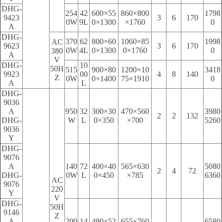
DHG-
254
42
600×55
860×800
1798
9423
3
6
170
0W
9L
0×1300
×1760
0
A
DHG-
370
62
800×60
1060×85
1998
AC
9623
3
6
170
0W
4L
0×1300
0×1760
0
380
A
V
DHG-
10
50H
515
900×80
1200×10
3418
9923
00
4
8
140
Z
0W
0×1400
75×1910
0
A
L
DHG-
9036
A
950
32
300×30
470×560
3980
2
2
132
DHG-
W
L
0×350
×700
5260
9036
Y
DHG-
9076
A
140
72
400×40
565×630
5080
2
4
72
DHG-
0W
L
0×450
×785
6360
AC
9076
220
Y
V
DHG-
50H
9146
Z
A
200
14
490×52
655×760
6580