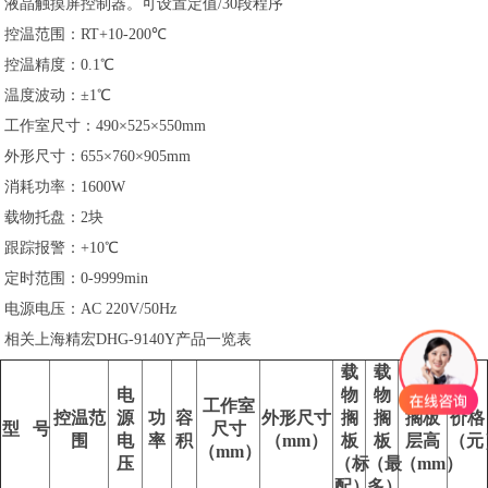
液晶触摸屏控制器。可设置定值/30段程序
控温范围：RT+10-200℃
控温精度：0.1℃
温度波动：±1℃
工作室尺寸：490×525×550mm
外形尺寸：655×760×905mm
消耗功率：1600W
载物托盘：2块
跟踪报警：+10℃
定时范围：0-9999min
电源电压：AC 220V/50Hz
相关上海精宏DHG-9140Y产品一览表
载
载
电
物
物
载物
工作室
控温范
源
功
容
外形尺寸
搁
搁
搁板
价格
型 号
尺寸
围
电
率
积
（mm）
板
板
层高
（元
（mm）
压
（标
（最
（mm）
配）
多）