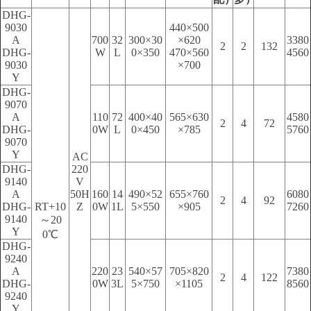
DHG-
9030
440×500
A
700
32
300×30
×620
3380
2
2
132
DHG-
W
L
0×350
470×560
4560
9030
×700
Y
DHG-
9070
A
110
72
400×40
565×630
4580
2
4
72
DHG-
0W
L
0×450
×785
5760
9070
Y
AC
DHG-
220
9140
V
A
50H
160
14
490×52
655×760
6080
2
4
92
DHG-
RT+10
Z
0W
1L
5×550
×905
7260
9140
～20
Y
0℃
DHG-
9240
A
220
23
540×57
705×820
7380
2
4
122
DHG-
0W
3L
5×750
×1105
8560
9240
Y