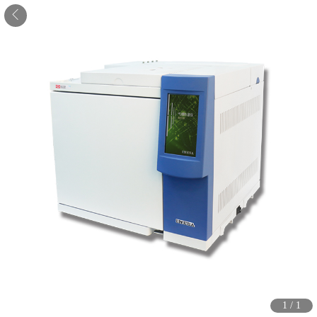
1
/
1