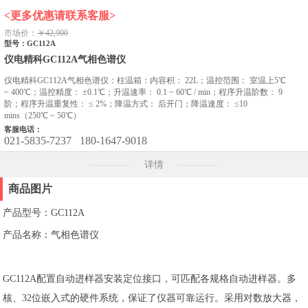
<更多优惠请联系客服>
市场价：
￥42,900
型号：GC112A
仪电精科GC112A气相色谱仪
仪电精科GC112A气相色谱仪：柱温箱：内容积： 22L；温控范围： 室温上5℃
~ 400℃；温控精度： ±0.1℃；升温速率： 0.1 ~ 60℃ / min；程序升温阶数： 9
阶；程序升温重复性： ≤ 2%；降温方式： 后开门；降温速度： ≤10
mins（250℃ ~ 50℃）
客服电话：
021-5835-7237
180-1647-9018
详情
商品图片
产品型号：GC112A
产品名称：气相色谱仪
GC112A配置自动进样器安装定位接口，可匹配各规格自动进样器。多
核、32位嵌入式的硬件系统，保证了仪器可靠运行。采用对数放大器，