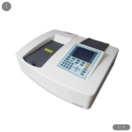
1
/
1