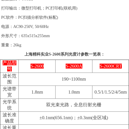
打印输出：微型打印机；PC打印机(联机用)
PC软件：PC扫描分析软件(标配)
电源：AC90-250V, 50/60Hz
外形尺寸：635x515x255mm
重量：26kg
上海精科实业S-2600系列光度计参数一览表：
产品型
S-2600
S-2600A
S-2600CRT
号
波长范
190~1100nm
围
光谱带
1.8nm
1.0nm
0.5/1/1.5/2/4/5nm
宽
光学系
双光束光路，全息衍射光栅
统
波长准
±0.1nm(656.1nm)；±0.3nm(全区域)
确度
波长重