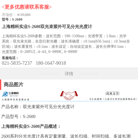
<更多优惠请联系客服>
市场价：
￥39,800
型号：S-2600
上海精科实业S-2600双光束紫外可见分光光度计
上海精科实业S-2600参数：波长范围：190~1100nm；光谱带宽：1.8nm；光学
系统：双光束光路，全息衍射光栅；波长准确度：±0.1nm(656.1nm)；±0.3nm(全
区域)；波长重复性：≤0.1nm；波长设定：自动设定波长，波长分辨率0.1nm；
光度范围：0~200%T, -4~4A, 0~9999C, 0~9999F
客服电话：
021-5835-7237
180-1647-9018
详情
商品图片
产品名称：双光束紫外可见分光光度计
产品型号：S-2600
上海精科实业S-2600产品概述：
2600系列分光光度计具有定量测量、波长扫描、时间扫描、多波长测