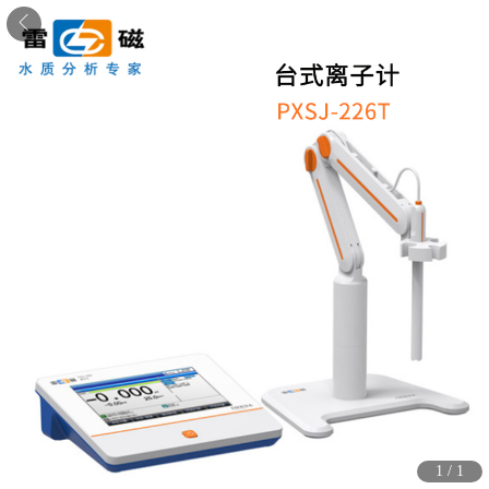
1
/
1