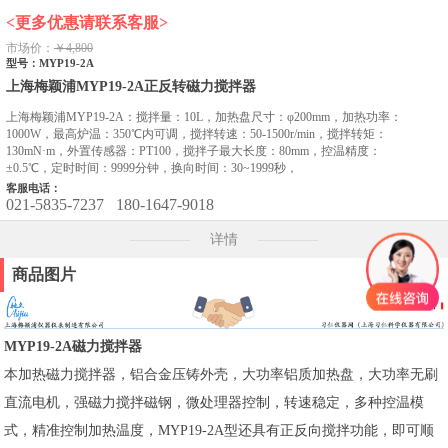
<更多优惠请联系客服>
市场价：
￥4,800
型号：MYP19-2A
上海梅颖浦MYP19-2A正反转磁力搅拌器
上海梅颖浦MYP19-2A：搅拌量：10L，加热盘尺寸：φ200mm，加热功率：
1000W，最高炉温：350℃内可调，搅拌转速：50-1500r/min，搅拌转矩：
130mN·m，外置传感器：PT100，搅拌子最大长度：80mm，控温精度：
±0.5℃，定时时间：9999分钟，换向时间：30~1999秒，
客服电话：
021-5835-7237
180-1647-9018
详情
商品图片
MYP19-2A磁力搅拌器
本加热磁力搅拌器，铝合金压铸外壳，大功率铝质加热盘，大功率无刷
直流电机，强磁力搅拌磁钢，微处理器控制，转速稳定，多种控温模
式，精准控制加热温度，MYP19-2A型还具有正反向搅拌功能，即可顺