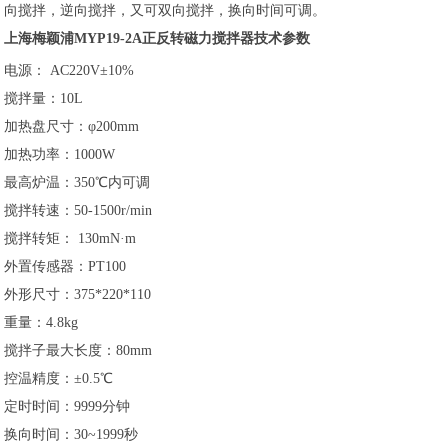
向搅拌，逆向搅拌，又可双向搅拌，换向时间可调。
上海梅颖浦MYP19-2A正反转磁力搅拌器技术参数
电源： AC220V±10%
搅拌量：10L
加热盘尺寸：φ200mm
加热功率：1000W
最高炉温：350℃内可调
搅拌转速：50-1500r/min
搅拌转矩： 130mN·m
外置传感器：PT100
外形尺寸：375*220*110
重量：4.8kg
搅拌子最大长度：80mm
控温精度：±0.5℃
定时时间：9999分钟
换向时间：30~1999秒