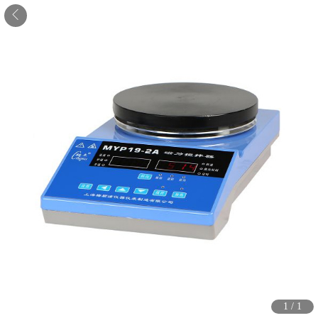
1
/
1