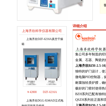
详细介绍
上海齐欣科学仪器有限公司
销售排行榜
上海齐欣DZF-6216A真空干燥
1
箱
集公司多年制造的经
金属、石器、陶瓷的
上海齐欣BZH-2.5-
独特的炉门设计，使
微电脑PID控制器
耐腐蚀轻质炉膛，确
极好的门密封使得热
￥42800
DZF-6216A
BZH系列已配有独
QSZH系列在正面
上海齐欣DGG-9246AD立式电
2
上海齐欣BZH-2.5
热恒温鼓风干燥箱