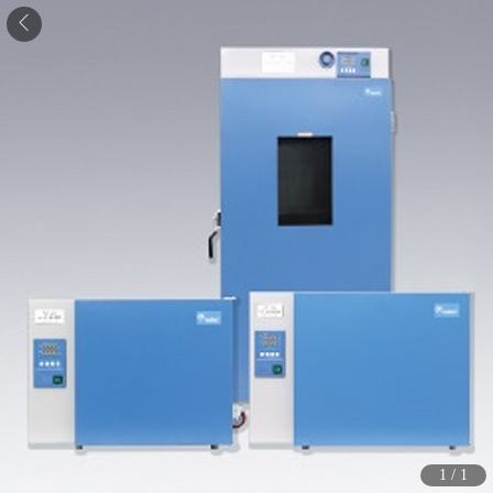
1
/
1