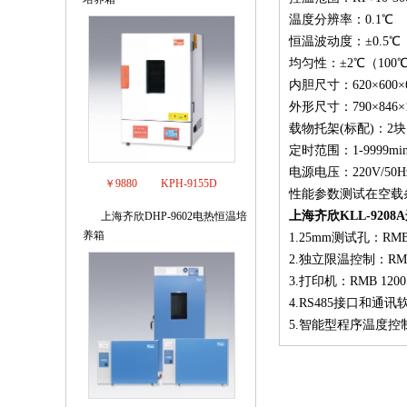
温度分辨率：0.1℃
恒温波动度：±0.5℃
均匀性：±2℃（100
内胆尺寸：620×600×
外形尺寸：790×846×
载物托架
(标配)：2块
定时范围：1-9999mi
电源电压：220V/50H
￥9880
KPH-9155D
性能参数测试在空载条
上海齐欣KLL-9208
上海齐欣DHP-9602电热恒温培
3
养箱
1.25mm测试孔：RMB 
2.独立限温控制：RMB 
3.打印机：RMB 1200.
4.RS485接口和通讯软
5.智能型程序温度控制（