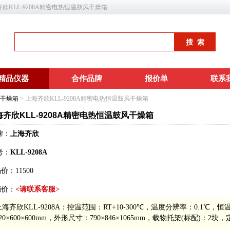
上海齐欣KLL-9208A精密电热恒温鼓风干燥箱
精品仪器
合作品牌
报价单
联系
干燥箱
> 上海齐欣KLL-9208A精密电热恒温鼓风干燥箱
海齐欣KLL-9208A精密电热恒温鼓风干燥箱
牌：
上海齐欣
号：
KLL-9208A
场价：
11500
销价：
<请联系客服>
上海齐欣KLL-9208A：控温范围：RT+10-300℃，温度分辨率：0.1℃，
20×600×600mm，外形尺寸：790×846×1065mm，载物托架(标配)：2块，定