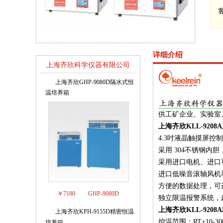
详细介绍
上海齐欣科学仪器有限公司
销售排行榜
上海齐欣GHP-9080D隔水式恒
1
温培养箱
供工矿企业、实验室
上海齐欣KLL-9208
4.3吋液晶触摸屏
采用 304不锈钢
采用进口电机、进口
进口低噪音滚轴风机
方便的数据处理，可连
￥7180
GHP-9080D
独立限温报警系统，
上海齐欣KLL-92
上海齐欣KPH-9155D精密恒温
2
控温范围：RT+10-30
培养箱