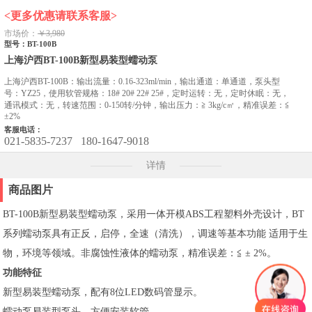
<更多优惠请联系客服>
市场价：
￥3,980
型号：BT-100B
上海沪西BT-100B新型易装型蠕动泵
上海沪西BT-100B：输出流量：0.16-323ml/min，输出通道：单通道，泵头型
号：YZ25，使用软管规格：18# 20# 22# 25#，定时运转：无，定时休眠：无，
通讯模式：无，转速范围：0-150转/分钟，输出压力：≧ 3kg/c㎡，精准误差：≦
±2%
客服电话：
021-5835-7237
180-1647-9018
详情
商品图片
BT-100B新型易装型蠕动泵，采用一体开模ABS工程塑料外壳设计，BT
系列蠕动泵具有正反，启停，全速（清洗），调速等基本功能 适用于生
物，环境等领域。非腐蚀性液体的蠕动泵，精准误差：≦ ± 2%。
功能特征
新型易装型蠕动泵，配有8位LED数码管显示。
蠕动泵易装型泵头，方便安装软管。