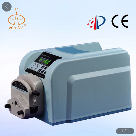
1
/
1