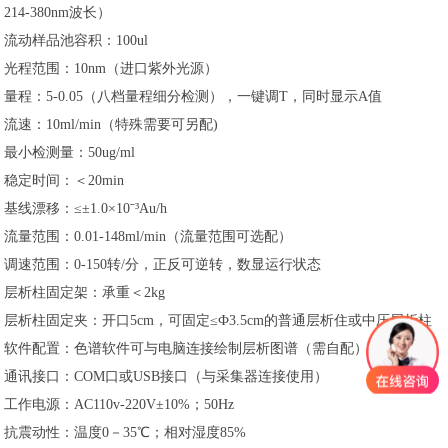
214-380nm波长）
流动样品池容积：100ul
光程范围：10nm（进口紫外光源）
量程：5-0.05（八档量程细分检测），一键调T，同时显示A值
流速：10ml/min（特殊需要可另配)
最小检测量：50ug/ml
稳定时间：＜20min
基线漂移：≤±1.0×10ˉ³Au/h
流量范围：0.01-148ml/min（流量范围可选配）
调速范围：0-150转/分，正反可逆转，数显运行状态
层析柱固定架：承重＜2kg
层析柱固定夹：开口5cm，可固定≤Ф3.5cm的普通层析住或中压层析柱
软件配置：色谱软件可与电脑连接绘制层析图谱（需自配）
通讯接口：COM口或USB接口（与采集器连接使用）
工作电源：AC110v-220V±10%；50Hz
抗震动性：温度0－35℃；相对湿度85%