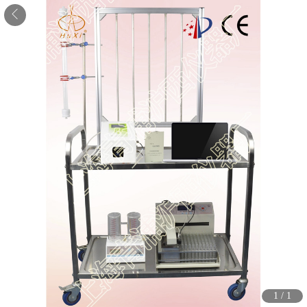
1
/
1