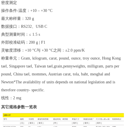
密度测定
操作条件-温度：+10 – +30 °C
最大称样量：320 g
数据接口：RS232、USB C
典型测量时间：≤ 1.5 s
外部校准砝码：200 g | F1
灵敏度漂移：+10 °C与 +30 °C之间：±2.0 ppm/K
称量单元：Gram, kilogram, carat, pound, ounce, troy ounce, Hong Kong
tael, Singapore tael, Taiwan tael,grain,pennyweights, milligram, parts per
pound, China tael, mommes, Austrian carat, tola, baht, mesghal and
Newton*The availability of units depends on national legislation and is
therefore country- specific.
线性：2 mg
其它规格参数一览表