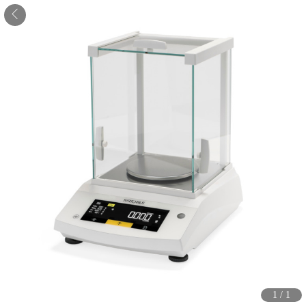
1
/
1