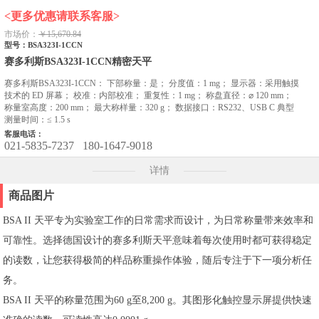
<更多优惠请联系客服>
市场价：
￥15,670.84
型号：BSA323I-1CCN
赛多利斯BSA323I-1CCN精密天平
赛多利斯BSA323I-1CCN： 下部称量：是； 分度值：1 mg； 显示器：采用触摸
技术的 ED 屏幕； 校准：内部校准； 重复性：1 mg； 称盘直径：⌀ 120 mm；
称量室高度：200 mm； 最大称样量：320 g； 数据接口：RS232、USB C 典型
测量时间：≤ 1.5 s
客服电话：
021-5835-7237
180-1647-9018
详情
商品图片
BSA II 天平专为实验室工作的日常需求而设计，为日常称量带来效率和
可靠性。选择德国设计的赛多利斯天平意味着每次使用时都可获得稳定
的读数，让您获得极简的样品称重操作体验，随后专注于下一项分析任
务。
BSA II 天平的称量范围为60 g至8,200 g。其图形化触控显示屏提供快速