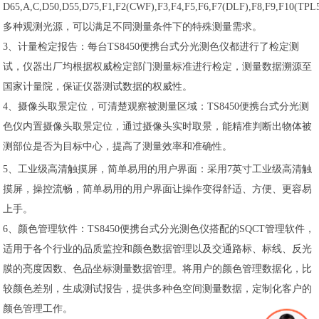
D65,A,C,D50,D55,D75,F1,F2(CWF),F3,F4,F5,F6,F7(DLF),F8,F9,F10(TPL
多种观测光源，可以满足不同测量条件下的特殊测量需求。
3、计量检定报告：每台TS8450便携台式分光测色仪都进行了检定测
试，仪器出厂均根据权威检定部门测量标准进行检定，测量数据溯源至
国家计量院，保证仪器测试数据的权威性。
4、摄像头取景定位，可清楚观察被测量区域：TS8450便携台式分光测
色仪内置摄像头取景定位，通过摄像头实时取景，能精准判断出物体被
测部位是否为目标中心，提高了测量效率和准确性。
5、工业级高清触摸屏，简单易用的用户界面：采用7英寸工业级高清触
摸屏，操控流畅，简单易用的用户界面让操作变得舒适、方便、更容易
上手。
6、颜色管理软件：TS8450便携台式分光测色仪搭配的SQCT管理软件，
适用于各个行业的品质监控和颜色数据管理以及交通路标、标线、反光
膜的亮度因数、色品坐标测量数据管理。将用户的颜色管理数据化，比
较颜色差别，生成测试报告，提供多种色空间测量数据，定制化客户的
颜色管理工作。