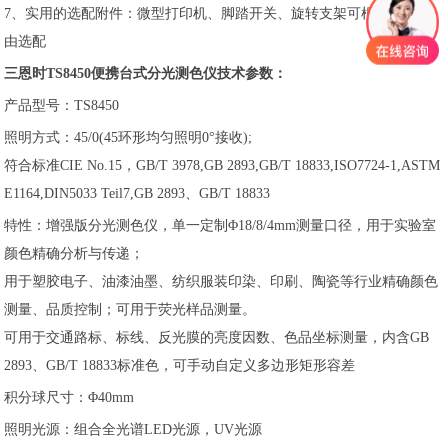
7、实用的选配附件：微型打印机、脚踏开关、旋转支架可根据需求自
由选配
三恩时TS8450便携台式分光测色仪技术参数：
产品型号：TS8450
照明方式：45/0(45环形均匀照明0°接收);
符合标准CIE No.15，GB/T 3978,GB 2893,GB/T 18833,ISO7724-1,ASTM
E1164,DIN5033 Teil7,GB 2893、GB/T 18833
特性：增强版分光测色仪，单一定制Φ18/8/4mm测量口径，用于实验室
颜色精确分析与传递；
用于塑胶电子、油漆油墨、纺织服装印染、印刷、陶瓷等行业精确颜色
测量、品质控制；可用于荧光样品测量。
可用于交通路标、标线、反光膜的亮度因数、色品坐标测量，内含GB
2893、GB/T 18833标准色，可手动自定义多边形矩形容差
积分球尺寸：Φ40mm
照明光源：组合全光谱LED光源，UV光源