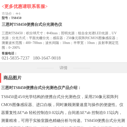
<更多优惠请联系客服>
市场价：
￥1
型号：TS8450
三恩时TS8450便携台式分光测色仪
三恩时TS8450：积分球尺寸：Φ40mm；照明光源：组合全光谱LED光源，UV
光源；分光方式：平面光栅分光；感应器：256像元双阵列CMOS图像感应器；
测量波长范围：400~700nm；波长间隔：10nm；半带宽：10nm；反射率测定范
围：0~200%
客服电话：
021-5835-7237
180-1647-9018
详情
商品图片
三恩时TS8450便携台式分光测色仪产品介绍：
TS8450是45/0光学结构的便携台式分光测色仪，采用256像元双阵列
CMOS图像感应器、进口白板，同时兼顾测量速度与操作的便捷性。仪
器重复性ΔE*ab 轻松控制在0.02以内，台间差ΔE*ab 控制在0.15以内，
测量精准，可用于实验室颜色精确分析与传递。TS8450便携台式分光测