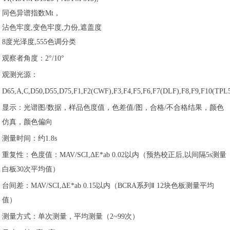
同色异谱指数Mt，
沾色牢度,变色牢度,力份,遮盖度
8度光泽度,555色调分类
观察者角度：2°/10°
观测光源：
D65,A,C,D50,D55,D75,F1,F2(CWF),F3,F4,F5,F6,F7(DLF),F8,F9,F10(TPL
显示：光谱图/数据，样品色度值，色差值/图，合格/不合格结果，颜色
仿真，颜色偏向
测量时间：约1.8s
重复性：色度值：MAV/SCI,ΔE*ab 0.02以内（预热校正后,以间隔5s测量
白板30次平均值）
台间差：MAV/SCI,ΔE*ab 0.15以内（BCRA系列Ⅱ 12块色板测量平均
值）
测量方式：单次测量，平均测量（2~99次）