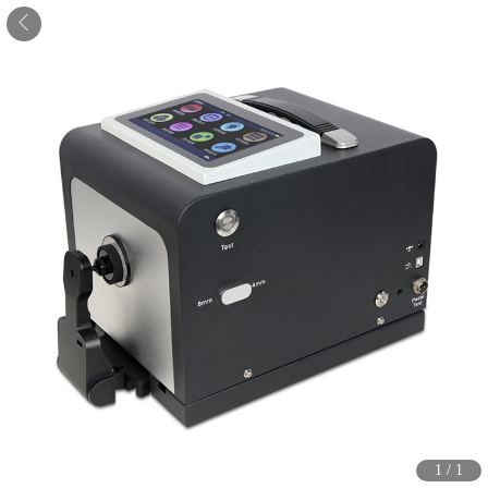
1
/
1