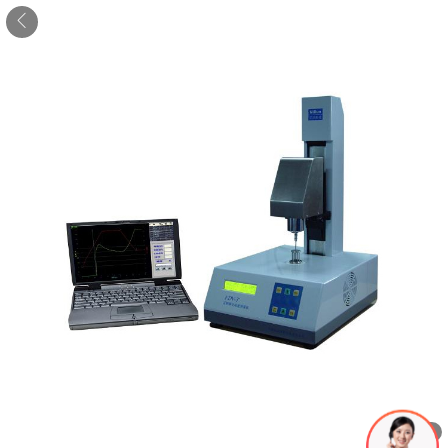
1
/
1