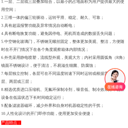
1.一层、二层或三层叠加组合，以最小的占地面积为用户提供最大的使
用空间；
2.三维一体的偏三轮驱动，运转平滑、稳定、耐久、可靠；
3.具有超温报警功能及异常情况自动断电；
4.具有断电恢复功能，避免因停电、死机而造成的数据丢失问题；
5.中空钢化玻璃门，不锈钢无螺丝固定，整体更加美观、整洁，方便随
时在不开门情况下在各个角度观察箱体内部情况；
6.外壳采用静电喷塑，流线型外观，美观大方；内衬采用圆弧角（R角）
镜面不锈钢设计，便于清洁，不易滋生细菌、防腐蚀；
7.每层独立控制，各层可在不同温度转速下同时运转或根据需要运行一
层、两层或三层；
8.精选优质进口压缩机、无氟环保制冷剂，噪音低、制冷效果好，确保
设备在低温状态下长时间稳定运行；
9.配备滤波器磁环，减少外界和自身对机器稳定性的干扰；
10.人性化设计的开门即停功能，使用更加安全便捷；
产品特点：