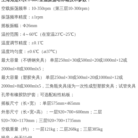
空载振荡频率：10-350rpm（第三层10-300rpm）
振荡频率精度：±1rpm
摇板振幅：Ф26mm
温控范围：4～60℃（在室温23℃~25℃）
温度调节精度：±0.1℃
温度均匀度：±0.6℃（at37℃）
最大容量（不锈钢夹具） 单层250ml×30或500ml×20或1000ml×12或
2000ml×8或3000mlx5；
最大容量（塑胶夹具） 单层250ml×30或500ml×20或1000ml×12或
2000ml×8或3000mlx5，三角瓶夹具须为一次性成型塑胶夹具；试管夹具
孔带有橡胶防护套；可选配粘性粘板；
摇板尺寸（长×宽）：单层575mm×465mm
外形尺寸（长×宽×高）：一层920×700×600mm；二层
920×700×1170mm；三层920×700×1735mm
空载重量（约）：一层121kg；二层268kg；三层385kg
噪音：低于55dB