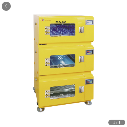
1
/
1