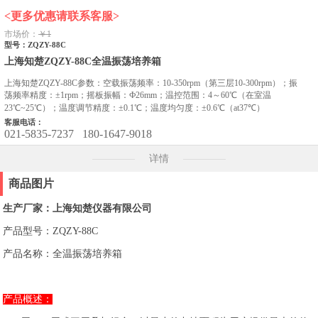
<更多优惠请联系客服>
市场价：
￥1
型号：ZQZY-88C
上海知楚ZQZY-88C全温振荡培养箱
上海知楚ZQZY-88C参数：空载振荡频率：10-350rpm（第三层10-300rpm）；振
荡频率精度：±1rpm；摇板振幅：Ф26mm；温控范围：4～60℃（在室温
23℃~25℃）；温度调节精度：±0.1℃；温度均匀度：±0.6℃（at37℃）
客服电话：
021-5835-7237
180-1647-9018
详情
商品图片
生产厂家：上海知楚仪器有限公司
产品型号：ZQZY-88C
产品名称：全温振荡培养箱
产品概述：