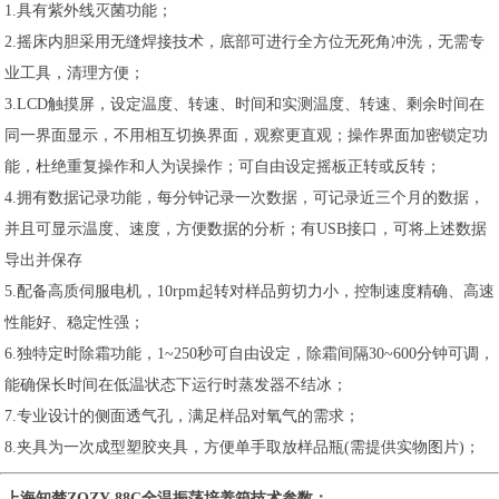
1.具有紫外线灭菌功能；
2.摇床内胆采用无缝焊接技术，底部可进行全方位无死角冲洗，无需专
业工具，清理方便；
3.LCD触摸屏，设定温度、转速、时间和实测温度、转速、剩余时间在
同一界面显示，不用相互切换界面，观察更直观；操作界面加密锁定功
能，杜绝重复操作和人为误操作；可自由设定摇板正转或反转；
4.拥有数据记录功能，每分钟记录一次数据，可记录近三个月的数据，
并且可显示温度、速度，方便数据的分析；有USB接口，可将上述数据
导出并保存
5.配备高质伺服电机，10rpm起转对样品剪切力小，控制速度精确、高速
性能好、稳定性强；
6.独特定时除霜功能，1~250秒可自由设定，除霜间隔30~600分钟可调，
能确保长时间在低温状态下运行时蒸发器不结冰；
7.专业设计的侧面透气孔，满足样品对氧气的需求；
8.夹具为一次成型塑胶夹具，方便单手取放样品瓶(需提供实物图片)；
上海知楚ZQZY-88C全温振荡培养箱技术参数：