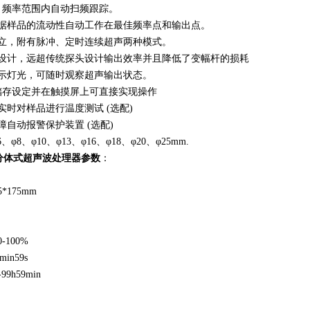
Hz 频率范围内自动扫频跟踪。
据样品的流动性自动工作在最佳频率点和输出点。
立，附有脉冲、定时连续超声两种模式。
设计，远超传统探头设计输出效率并且降低了变幅杆的损耗
示灯光，可随时观察超声输出状态。
储存设定并在触摸屏上可直接实现操作
时对样品进行温度测试 (选配)
自动报警保护装置 (选配)
φ8、φ10、φ13、φ16、φ18、φ20、φ25mm.
0F分体式超声波处理器参数
：
*175mm
100%
in59s
9h59min