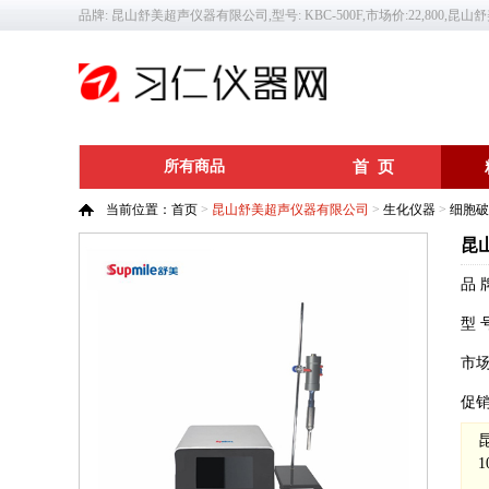
品牌: 昆山舒美超声仪器有限公司,型号: KBC-500F,市场价:22,800,昆
所有商品
首 页
当前位置：
首页
>
昆山舒美超声仪器有限公司
>
生化仪器
>
细胞破
昆
品 
型 
市
促
1