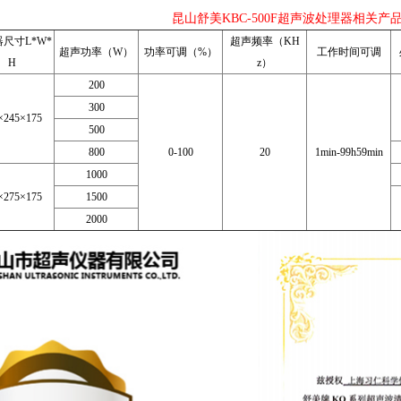
昆山舒美KBC-500F超声波处理器相关产
尺寸L*W*
超声频率（KH
超声功率（W）
功率可调（%）
工作时间可调
H
z）
200
300
×245×175
500
800
0-100
20
1min-99h59min
1000
×275×175
1500
2000