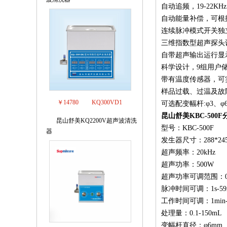
自动追频，19-22K
自动能量补偿，可根
连续脉冲模式开关独
三维指数型超声探头
自带超声输出运行显
科学设计，9组用户
带有温度传感器，可实
样品过载、过温及故障
￥14780
KQ300VD1
可选配变幅杆:φ3、φ6、
昆山舒美KBC-50
昆山舒美KQ2200V超声波清洗
3
型号：KBC-500F
器
发生器尺寸：288*245
超声频率：20kHz
超声功率：500W
超声功率可调范围：0-
脉冲时间可调：1s-59m
工作时间可调：1min-9
处理量：0.1-150mL
变幅杆直径：φ6mm