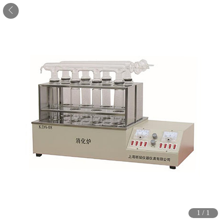
1
/
1