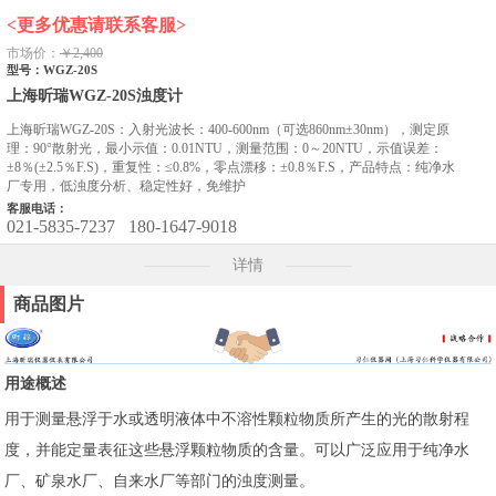
<更多优惠请联系客服>
市场价：
￥2,400
型号：WGZ-20S
上海昕瑞WGZ-20S浊度计
上海昕瑞WGZ-20S：入射光波长：400-600nm（可选860nm±30nm），测定原
理：90°散射光，最小示值：0.01NTU，测量范围：0～20NTU，示值误差：
±8％(±2.5％F.S)，重复性：≤0.8%，零点漂移：±0.8％F.S，产品特点：纯净水
厂专用，低浊度分析、稳定性好，免维护
客服电话：
021-5835-7237
180-1647-9018
详情
商品图片
用途概述
用于测量悬浮于水或透明液体中不溶性颗粒物质所产生的光的散射程
度，并能定量表征这些悬浮颗粒物质的含量。可以广泛应用于纯净水
厂、矿泉水厂、自来水厂等部门的浊度测量。