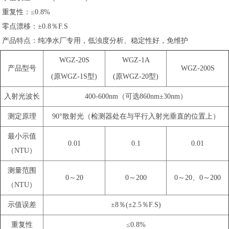
重复性：≤0.8%
零点漂移：±0.8％F.S
产品特点：纯净水厂专用，低浊度分析、稳定性好，免维护
WGZ-20S
WGZ-1A
产品型号
WGZ-200S
(原WGZ-1S型)
(原WGZ-20型)
入射光波长
400-600nm（可选860nm±30nm）
测定原理
90°散射光（检测器处在与平行入射光垂直的位置上）
最小示值
0.01
0.1
0.01
（NTU）
测量范围
0～20
0～200
0～20、0～200
（NTU）
示值误差
±8％(±2.5％F.S)
重复性
≤0.8%