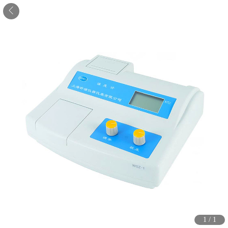
1
/
1