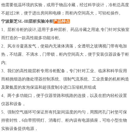
他需要低温环境的实验，或用于物品冷藏，经过科学设计，冷柜总高度
不超过2米，便于进出房间和电梯；而柜内空间高大，可轻松操作。
宁波新芝SL-III层析实验冷柜
产品特点
1、层析冷柜的设计,适用于多种层析、药品冷藏之用途,专门针对实验室
而打造的一款高性能多功能冷柜,
2、风冷冷凝蒸发气，使箱内无液体滴落，全透明之玻璃视门带有电加
热，不结露、不滴水，门带锁，柜内空间高大，便于安装仪器设备于柜
内;
3、我们的高性能层析专用冷柜配备，专门针对工业、临床和科学应用
而精挑细选的微处理器控制系统、强制气流系统、工业质量的机柜构造
及聚氨蛋的发泡保温和超强度制冷进口压缩机所组成
4、两个多功能口，便于仪器管路和线路的连接，以及在腔内轻松设置
仪器和设备，
5、强制空气循环可保证所有托架间温度的均匀，周围闭孔门衬垫可保
持密封性，6自带照明灯、消毒灯、柜内设有电源插座，可给小型生物
实验设备提供电源，