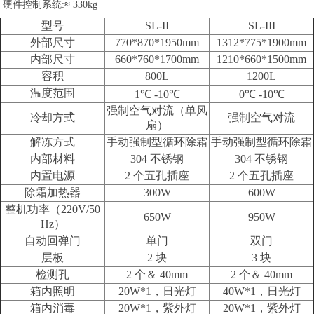
硬件控制系统:
≈
330kg
型号
SL-II
SL-III
外部尺寸
770*870*1950mm
1312*775*1900mm
内部尺寸
660*760*1700mm
1210*660*1500mm
容积
800L
1200L
温度范围
1℃ -10℃
0℃ -10℃
强制空气对流（单风
冷却方式
强制空气对流
扇）
解冻方式
手动强制型循环除霜
手动强制型循环除霜
内部材料
304 不锈钢
304 不锈钢
内置电源
2 个五孔插座
2 个五孔插座
除霜加热器
300W
600W
整机功率（220V/50
650W
950W
Hz）
自动回弹门
单门
双门
层板
2 块
3 块
检测孔
2 个＆ 40mm
2 个＆ 40mm
箱内照明
20W*1，日光灯
40W*1，日光灯
箱内消毒
20W*1，紫外灯
20W*1，紫外灯