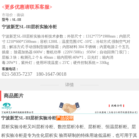
<更多优惠请联系客服>
市场价：
面议
型号：SL-III
宁波新芝SL-III层析实验冷柜
宁波新芝SL-III层析实验冷柜技术参数；外部尺寸：1312*775*1900mm；内部尺
寸:1210*660*1500mm；容积:1200L；温度范围:0℃ -10℃；冷却方式:强制空气对
流；解冻方式:手动强制型循环除霜；内部材料:304 不锈钢；内置电源:2 个五孔
插座； 除霜加热器:600W；整机功率（220V/50Hz）:950W；自动回弹门:双门；
层板:3 块；检测孔:2 个＆ 40mm；箱内照明:40W*1，日光灯；箱内消
毒:20W*1，紫外灯；使用环境温度:≤ 25℃；硬件控制系统:≈ 330kg
客服电话：
021-5835-7237
180-1647-9018
详情
商品图片
宁波新芝SL-III层析实验冷柜
产品说明
层析实验冷柜又叫层析冷柜、数控层析冷柜、层析柜、恒温层析柜。层
析实验冷柜是专为生化层析实 验而研制的特殊用途低温柜，也可用于其