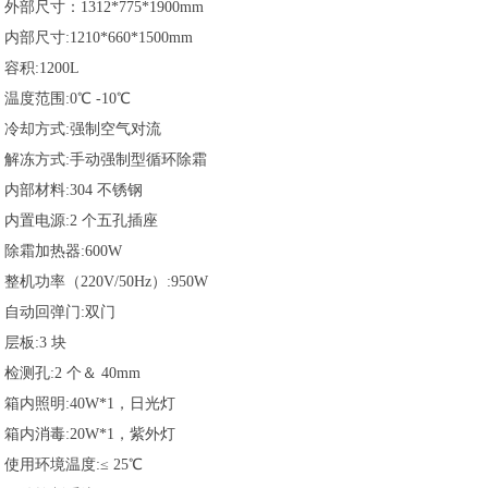
外部尺寸：1312*775*1900mm
内部尺寸:1210*660*1500mm
容积:1200L
温度范围:0℃ -10℃
冷却方式:强制空气对流
解冻方式:手动强制型循环除霜
内部材料:304 不锈钢
内置电源:2 个五孔插座
除霜加热器:600W
整机功率（220V/50Hz）:950W
自动回弹门:双门
层板:3 块
检测孔:2 个＆ 40mm
箱内照明:40W*1，日光灯
箱内消毒:20W*1，紫外灯
使用环境温度:≤ 25℃