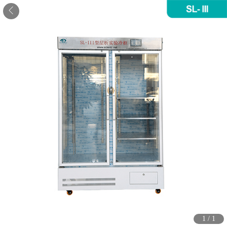
1
/
1