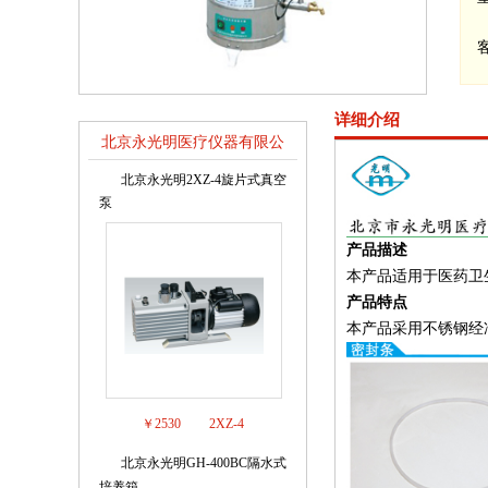
详细介绍
北京永光明医疗仪器有限公
司
销售排行榜
北京永光明2XZ-4旋片式真空
1
泵
产品描述
本产品适用于医药卫
产品特点
本产品采用不锈钢经
￥2530
2XZ-4
北京永光明GH-400BC隔水式
2
培养箱