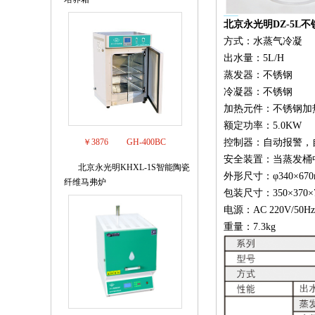
北京永光明DZ-5L
方式：水蒸气冷凝
出水量：5L/H
蒸发器：不锈钢
冷凝器：不锈钢
加热元件：不锈钢加
额定功率：5.0KW
￥3876
GH-400BC
控制器：自动报警，
安全装置：当蒸发桶
北京永光明KHXL-1S智能陶瓷
3
外形尺寸：φ340×670
纤维马弗炉
包装尺寸：350×370×
电源：AC 220V/50Hz
重量：7.3kg