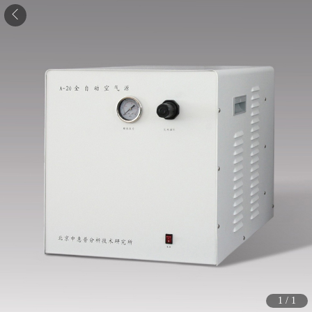
1
/
1