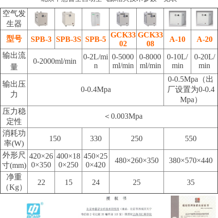
空气发
生器
GCK33
GCK33
型号
SPB-3
SPB-3S
SPB-5
A-10
A-20
02
08
输出流
0-2L/mi
0-5000
0-8000
0-10L/
0-20L/
0-2000ml/min
n
ml/min
ml/min
min
min
量
0-0.5Mpa（出
输出压
0-0.4Mpa
厂设置为0-0.4
力
Mpa）
压力稳
＜0.003Mpa
定性
消耗功
150
330
250
550
率(W)
外形尺
420×26
400×18
450×25
480×260×350
380×570×440
0×350
0×250
0×420
寸(mm)
净重
22
15
24
25
35
（Kg）