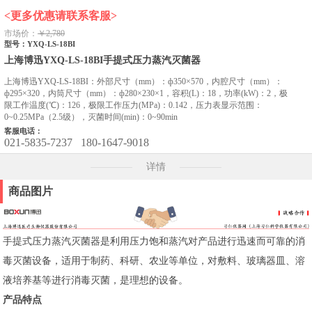
<更多优惠请联系客服>
市场价：
￥2,780
型号：YXQ-LS-18BI
上海博迅YXQ-LS-18BI手提式压力蒸汽灭菌器
上海博迅YXQ-LS-18BI：外部尺寸（mm）：ф350×570，内腔尺寸（mm）：
ф295×320，内筒尺寸（mm）：ф280×230×1，容积(L)：18，功率(kW)：2，极
限工作温度(℃)：126，极限工作压力(MPa)：0.142，压力表显示范围：
0~0.25MPa（2.5级），灭菌时间(min)：0~90min
客服电话：
021-5835-7237
180-1647-9018
详情
商品图片
手提式压力蒸汽灭菌器是利用压力饱和蒸汽对产品进行迅速而可靠的消
毒灭菌设备，适用于制药、科研、农业等单位，对敷料、玻璃器皿、溶
液培养基等进行消毒灭菌，是理想的设备。
产品特点