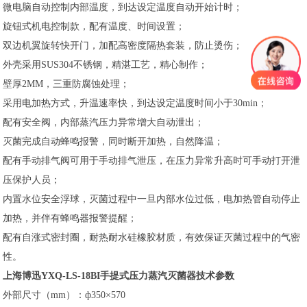
微电脑自动控制内部温度，到达设定温度自动开始计时；
旋钮式机电控制款，配有温度、时间设置；
双边机翼旋转快开门，加配高密度隔热套装，防止烫伤；
外壳采用SUS304不锈钢，精湛工艺，精心制作；
壁厚2MM，三重防腐蚀处理；
采用电加热方式，升温速率快，到达设定温度时间小于30min；
配有安全阀，内部蒸汽压力异常增大自动泄出；
灭菌完成自动蜂鸣报警，同时断开加热，自然降温；
配有手动排气阀可用于手动排气泄压，在压力异常升高时可手动打开泄
压保护人员；
内置水位安全浮球，灭菌过程中一旦内部水位过低，电加热管自动停止
加热，并伴有蜂鸣器报警提醒；
配有自涨式密封圈，耐热耐水硅橡胶材质，有效保证灭菌过程中的气密
性。
上海博迅YXQ-LS-18BI手提式压力蒸汽灭菌器技术参数
外部尺寸（mm）：ф350×570