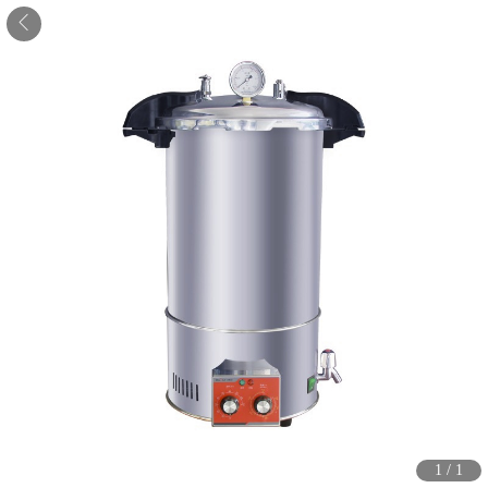
1
/
1