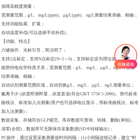
保障高精度测量；
宽测量范围，g/L、mg/L(ppm)、μg/L(ppb)、ng/L测量结果准确、精确；
支持功能拓展、扩展；
自动温度补偿(可以选择手动补偿)。
【功能、特点】
六键操作、光标引导，简洁明了；
支持2点标定，支持N点标定(N=2～6)，支持标定设为理论值；
能势特电化学特质才具，宽测量范围：g/L、mg/L、μg/L、ng/L，测量
结果准确、精确；
自动识别测量范围区域，自动切换g/L、mg/L、μg/L、ng/L测量单位；
氟离子(F-)浓度即测即显，浓度直读(符合GB/T 5750.5-2006)。替代标准
曲线法、标准加入法测量(用户也可选择电位显示，用标准曲线法、标准
加入法测量)；
数据采集、存储符合GLP规范。库存数据可查询、转移、删除(单组)、
清零(全部)，数据库可无限保存采集数据(SD卡转移输出)；
PC操作，通过设置采集测量值时间间隔：(1)小间隔连续记录，建立“时