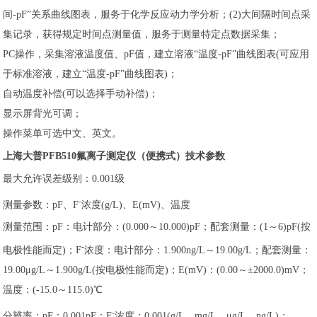
间-pF”关系曲线图表，服务于化学反应动力学分析；(2)大间隔时间点采
集记录，获得规定时间点测量值，服务于测量特定点数据采集；
PC操作，采集溶液温度值、pF值，建立溶液“温度-pF”曲线图表(可应用
于标准溶液，建立“温度-pF”曲线图表)；
自动温度补偿(可以选择手动补偿)；
显示屏背光可调；
操作菜单可选中文、英文。
上海大普PFB510氟离子测定仪（便携式）技术参数
最大允许误差级别：0.001级
-
测量参数：pF、F
浓度(g/L)、E(mV)、温度
测量范围：pF：电计部分：(0.000～10.000)pF；配套测量：(1～6)pF(按
-
电极性能而定)；F
浓度：电计部分：1.900ng/L～19.00g/L；配套测量：
19.00μg/L～1.900g/L(按电极性能而定)；E(mV)：(0.00～±2000.0)mV；
温度：(-15.0～115.0)℃
-
分辨率：pF：0.001pF；F
浓度：0.001(g/L、mg/L、μg/L、ng/L)；