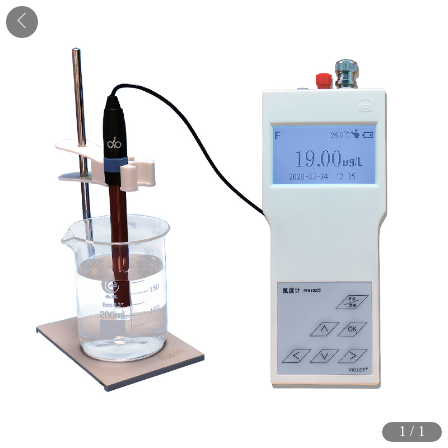
1
/
1