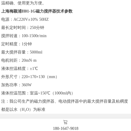
温精确、使用更为方便。
上海梅颖浦H01-1G磁力搅拌器技术参数
电源：AC220V±10% 50HZ
最长定时时间：250分钟
搅拌转速：100-1500r/min
定时精度：1分钟
最大搅拌容量：5000ml
电机转距：20mN·m
液体控温精度：±1℃
外形尺寸：220×170×130（mm）
加热功率：360W
液体控温范围：室温~150℃（1000ml内）
注：我公司生产的磁力搅拌器、电动搅拌器中的最大搅拌容量及粘稠度
都是以水（H₂O）为标准
180-1647-9018