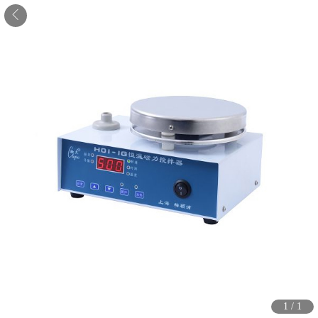
1
/
1