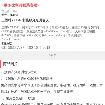
<更多优惠请联系客服>
市场价：
￥1
型号：YL4568
三恩时YL4568非接触分光测色仪
三恩时YL4568：照明方式 45/0(45环形均匀照明0°接收)，感应器 256像元双阵列
CMOS图像感应器，测量波长范围 400~700nm，10nm输出，反射率测定范围
0~200%，测量口径 Φ20mm(可定制Φ10mm、Φ4mm)，非接触距离
7.5mm(±0.2mm)
客服电话：
021-5835-7237
180-1647-9018
详情
商品图片
非接触式分光测色仪特点
1、256像元双阵列CMOS图像感应器
更高的光学分辨率保证了仪器测量速度、准确性、稳定性和一致性，掌
握核心技术，与国际标准同一平台，实现完好兼容。
2、采用全光谱LED光源
全光谱LED光源保证了在可见光范围内有充足的光谱分布，避免了LED