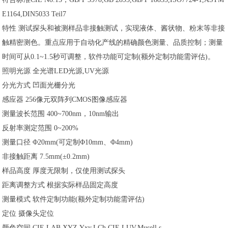
E1164,DIN5033 Teil7
特性 测试探头和被测样品非接触测试，实现液体、酱状物、粉末等非接
触精密测色。重点应用于自动化产线的精确颜色测量、品质控制；测量
时间可从0.1~1.5秒可调整，软件功能可定制(额外定制功能需评估)。
照明光源 全光谱LED光源,UV光源
分光方式 凹面光栅分光
感应器 256像元双阵列CMOS图像感应器
测量波长范围 400~700nm，10nm输出
反射率测定范围 0~200%
测量口径 Φ20mm(可定制Φ10mm、Φ4mm)
非接触距离 7.5mm(±0.2mm)
样品高度 厚度无限制，仅使用测试探头
距离调整方式 根据实际样品固定高度
测量模式 软件定制功能(额外定制功能需评估)
定位 摄像头定位
颜色空间 CIE LAB,XYZ,Yxy,LCh,CIE LUV,Musell,s-