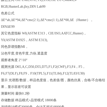
RGB,HunterLab,βxy,DIN Lab99
色差公式
ΔE*ab,ΔE*94,ΔE*cmc(2:1),ΔE*cmc(1:1),ΔE*00,ΔE（Hunter），
DINΔE99
其它色度指标 WI(ASTM E313，CIE/ISO,AATCC,Hunter)，
YI(ASTM D1925，ASTM E313),
同色异谱指数MI，
沾色牢度,变色牢度,力份,遮盖度
观察者角度 2°/10°
观测光源 D65,A,C,D50,D55,D75,F1,F2(CWF),F3,F4，F5，
F6,F7(DLF),F8,F9，F10(TPL5),F11(TL84),F12(TL83/U30)
显示 光谱图/数据，样品色度值，色差值/图，颜色仿真，合格/不合格结
果，显示容差可设置
测量时间 最快0.2秒
存储数据 样品模式+品管模式 18000条
连续统计模式30000条，合计不超过48000条