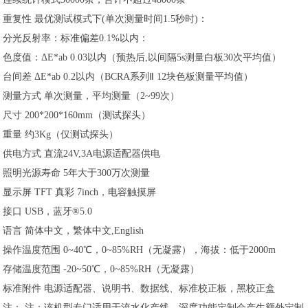
重复性 最优测试模式下(单次测量时间1.5秒时)：
分光反射率：标准偏差0.1%以内：
色度值：ΔE*ab 0.03以内（预热后,以间隔5s测量白板30次平均值）
台间差 ΔE*ab 0.2以内（BCRA系列Ⅱ 12块色板测量平均值）
测量方式 单次测量，平均测量（2~99次）
尺寸 200*200*160mm（测试探头）
重量 约3Kg（仅测试探头）
供电方式 直流24V,3A电源适配器供电
照明光源寿命 5年大于300万次测量
显示屏 TFT 真彩 7inch，电容触摸屏
接口 USB，蓝牙®5.0
语言 简体中文，繁体中文,English
操作温度范围 0~40℃，0~85%RH（无凝露），海拔：低于2000m
存储温度范围 -20~50℃，0~85%RH（无凝露）
标准附件 电源适配器、说明书、数据线、标准校正板，黑校正盒
注： 注：该机型专门适用于流水化产线，深度功能定制会产生额外定制