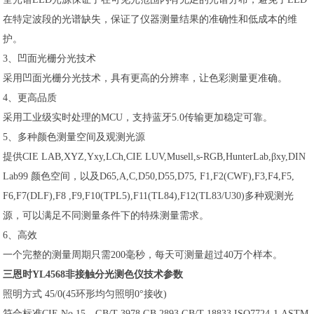
在特定波段的光谱缺失，保证了仪器测量结果的准确性和低成本的维
护。
3、凹面光栅分光技术
采用凹面光栅分光技术，具有更高的分辨率，让色彩测量更准确。
4、更高品质
采用工业级实时处理的MCU，支持蓝牙5.0传输更加稳定可靠。
5、多种颜色测量空间及观测光源
提供CIE LAB,XYZ,Yxy,LCh,CIE LUV,Musell,s-RGB,HunterLab,βxy,DIN
Lab99 颜色空间，以及D65,A,C,D50,D55,D75, F1,F2(CWF),F3,F4,F5,
F6,F7(DLF),F8 ,F9,F10(TPL5),F11(TL84),F12(TL83/U30)多种观测光
源，可以满足不同测量条件下的特殊测量需求。
6、高效
一个完整的测量周期只需200毫秒，每天可测量超过40万个样本。
三恩时YL4568非接触分光测色仪技术参数
照明方式 45/0(45环形均匀照明0°接收)
符合标准CIE No.15，GB/T 3978,GB 2893,GB/T 18833,ISO7724-1,ASTM