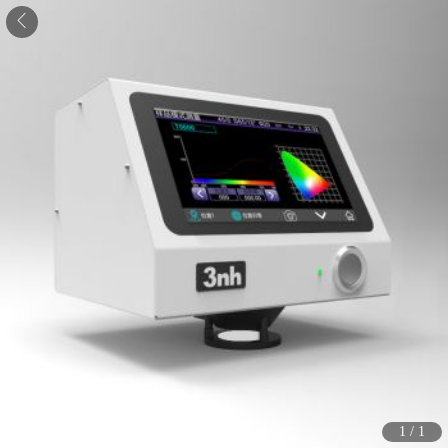
1
/
1