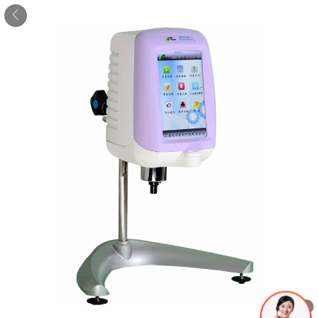
1
/
1