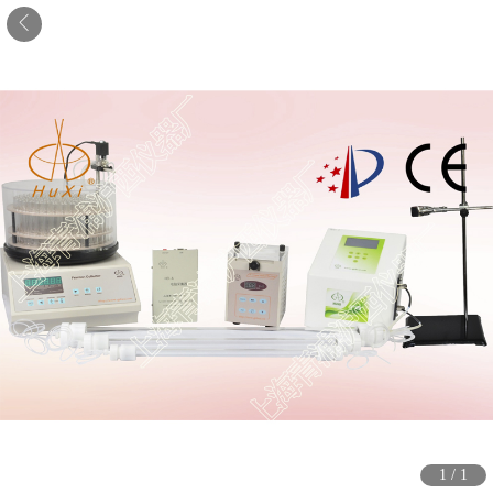
1
/
1