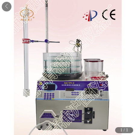
1
/
1