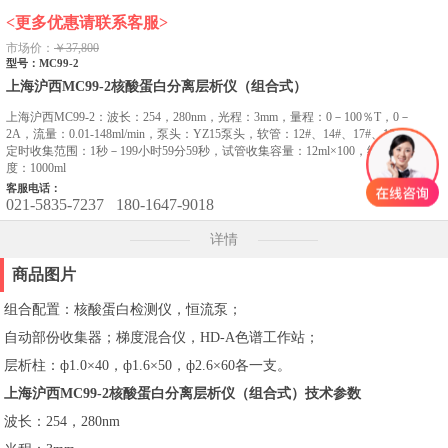
<更多优惠请联系客服>
市场价：
￥37,800
型号：MC99-2
上海沪西MC99-2核酸蛋白分离层析仪（组合式）
上海沪西MC99-2：波长：254，280nm，光程：3mm，量程：0－100％T，0－
2A，流量：0.01-148ml/min，泵头：YZ15泵头，软管：12#、14#、17#、19#，
定时收集范围：1秒－199小时59分59秒，试管收集容量：12ml×100，给出梯
度：1000ml
客服电话：
021-5835-7237
180-1647-9018
详情
商品图片
组合配置：核酸蛋白检测仪，恒流泵；
自动部份收集器；梯度混合仪，HD-A色谱工作站；
层析柱：ф1.0×40，ф1.6×50，ф2.6×60各一支。
上海沪西MC99-2核酸蛋白分离层析仪（组合式）技术参数
波长：254，280nm