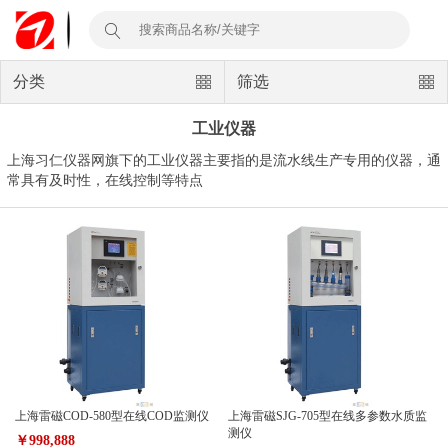
分类
筛选
工业仪器
上海习仁仪器网旗下的工业仪器主要指的是流水线生产专用的仪器，通
常具有及时性，在线控制等特点
上海雷磁COD-580型在线COD监测仪
上海雷磁SJG-705型在线多参数水质监
测仪
￥998,888