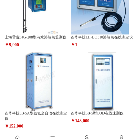
上海雷磁SJG-208型污水溶解氧监测仪
连华科技LH-DO510溶解氧在线测定仪
￥9,900
￥1
连华科技5B-5A型氨氮全自动在线测定
连华科技5B-5型COD在线速测仪
仪
￥148,000
￥152,000